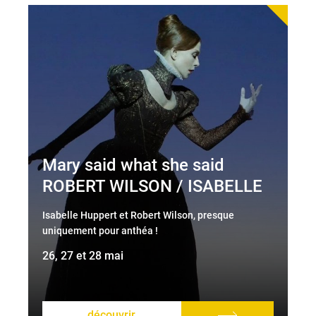
Mary said what she said
ROBERT WILSON / ISABELLE
HUPPERT
Isabelle Huppert et Robert Wilson, presque
DARRYL PINCKNEY /
uniquement pour anthéa !
LUDOVICO EINAUDI
26, 27 et 28 mai
découvrir