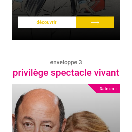
découvrir
enveloppe 3
privilège spectacle vivant
Date en +