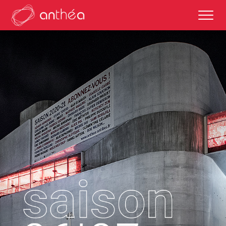
saison 2026-27
éditos
saisons passées
autour des représentations
scolaires et enseignements
partenaires culturels