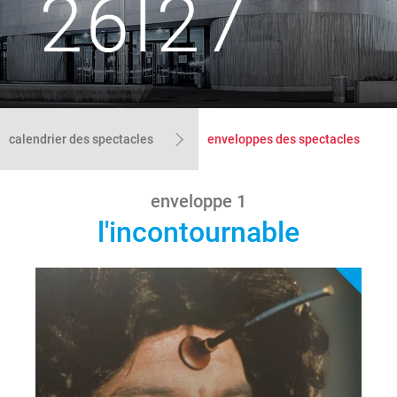
le lieu
l'équipe
partenaires et mécènes
calendrier des spectacles
enveloppes des spectacles
enveloppe 1
les abonnements
l'incontournable
tarifs, accès & horaires
bars & restaurants