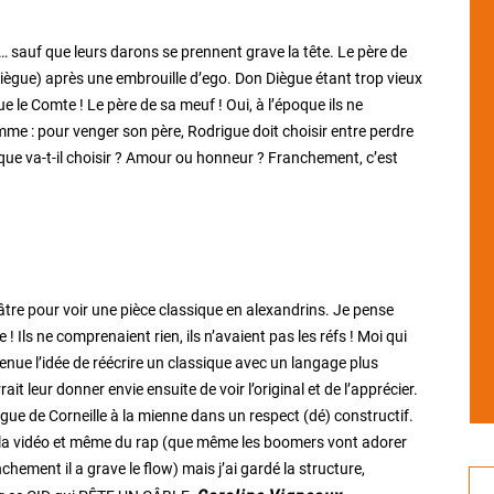
 sauf que leurs darons se prennent grave la tête. Le père de
iègue) après une embrouille d’ego. Don Diègue étant trop vieux
tue le Comte ! Le père de sa meuf ! Oui, à l’époque ils ne
lemme : pour venger son père, Rodrigue doit choisir entre perdre
 que va-t-il choisir ? Amour ou honneur ? Franchement, c’est
âtre pour voir une pièce classique en alexandrins. Je pense
! Ils ne comprenaient rien, ils n’avaient pas les réfs ! Moi qui
 venue l’idée de réécrire un classique avec un langage plus
 leur donner envie ensuite de voir l’original et de l’apprécier.
ngue de Corneille à la mienne dans un respect (dé) constructif.
e la vidéo et même du rap (que même les boomers vont adorer
chement il a grave le flow) mais j’ai gardé la structure,