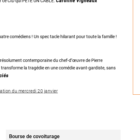
réer ce CID qui PÊTE UN CÂBLE.
Caroline Vigneaux
atre comédiens ! Un spec tacle hilarant pour toute la famille !
t résolument contemporaine du chef-d’œuvre de Pierre
i transforme la tragédie en une comédie avant-gardiste, sans
ciés
tation du mercredi 20 janvier
Bourse de covoiturage