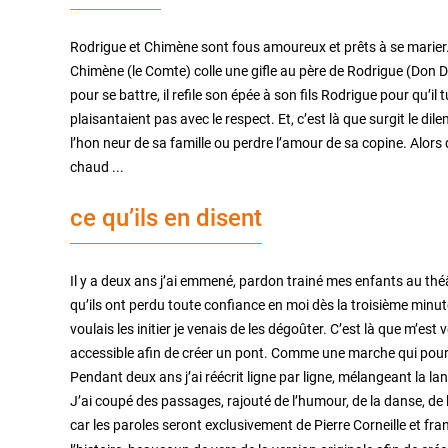
Rodrigue et Chimène sont fous amoureux et prêts à se marier…
Chimène (le Comte) colle une gifle au père de Rodrigue (Don D
pour se battre, il refile son épée à son fils Rodrigue pour qu’il 
plaisantaient pas avec le respect. Et, c’est là que surgit le di
l’hon neur de sa famille ou perdre l’amour de sa copine. Alors
chaud ...
ce qu’ils en disent
Il y a deux ans j’ai emmené, pardon trainé mes enfants au thé
qu’ils ont perdu toute confiance en moi dès la troisième minute 
voulais les initier je venais de les dégoûter. C’est là que m’est
accessible afin de créer un pont. Comme une marche qui pourrait
Pendant deux ans j’ai réécrit ligne par ligne, mélangeant la la
J’ai coupé des passages, rajouté de l’humour, de la danse, d
car les paroles seront exclusivement de Pierre Corneille et fran