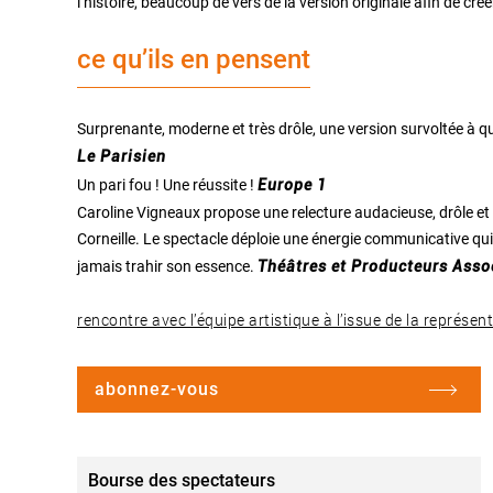
l’histoire, beaucoup de vers de la version originale afin de c
ce qu’ils en pensent
Surprenante, moderne et très drôle, une version survoltée à qu
Le Parisien
Un pari fou ! Une réussite !
Europe 1
Caroline Vigneaux propose une relecture audacieuse, drôle e
Corneille. Le spectacle déploie une énergie communicative qu
jamais trahir son essence.
Théâtres et Producteurs Asso
rencontre avec l’équipe artistique à l’issue de la représen
abonnez-vous
Bourse des spectateurs