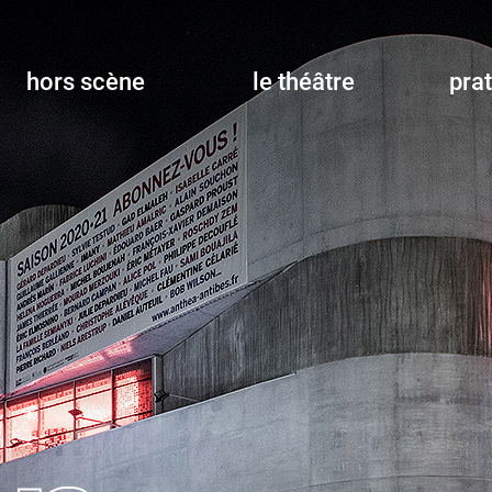
hors scène
le théâtre
pra