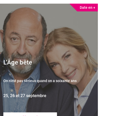
Date en +
L’Âge bête
On n’est pas sérieux quand on a soixante ans
25, 26 et 27 septembre