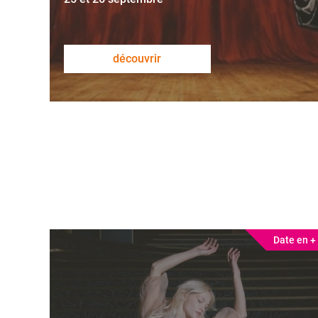
découvrir
Date en +