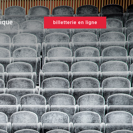
tique
billetterie en ligne