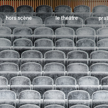
hors scène
le théâtre
pra