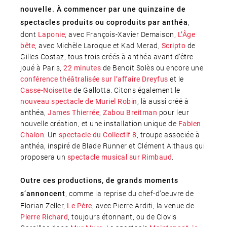
nouvelle.
À commencer par une quinzaine de
,
spectacles produits ou coproduits par anthéa
dont
, avec François-Xavier Demaison,
Laponie
L’Âge
, avec Michèle Laroque et Kad Merad,
de
bête
Scripto
Gilles Costaz, tous trois créés à anthéa avant d’être
joué à Paris,
de Benoit Solès ou encore une
22 minutes
et le
conférence théâtralisée sur l’affaire Dreyfus
de Gallotta. Citons également le
Casse-Noisette
, là aussi créé à
nouveau spectacle de Muriel Robin
anthéa,
,
pour leur
James Thierrée
Zabou Breitman
nouvelle création, et une installation unique de
Fabien
. Un
, troupe associée à
Chalon
spectacle du Collectif 8
anthéa, inspiré de Blade Runner et Clément Althaus qui
proposera un
.
spectacle musical sur Rimbaud
Outre ces productions, de grands moments
, comme la reprise du chef-d’oeuvre de
s’annoncent
Florian Zeller,
, avec Pierre Arditi, la venue de
Le Père
, toujours étonnant, ou de Clovis
Pierre Richard