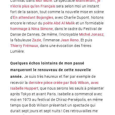
Cornillac dans
. Le spectacle
Mur Mure
Maintenant, je
sera selon moi un instant
n’écris plus qu’en Français
fort de la saison, tout comme la nouvelle mise en scène
d’
, avec Charlie Dupont. Notons
En attendant Bojangles
encore le retour du
et un formidable
poète Abd Al Malik
, dans le cadre du Festival de
hommage à Nina Simone
Danse de Cannes. De même, l’incroyable
,
Michel Jonasz
la fabuleuse
, l’immense
. Et puis
Zazie
Jean Reno
, dans une évocation des frères
Thierry Frémaux
Lumière.
Quelques échos lointains de mon passé
marqueront le renouveau de cette nouvelle
Je suis très heureux et fier par exemple de
année.
recevoir la
dernière pièce créée par Bob Wilson, avec
, que nous serons les seuls à présenter
Isabelle Huppert
après Tokyo et avant Paris. Isabelle a commencé avec
moi en 1973 au festival de Chiraz-Persépolis, en même
temps que Bob Wilson présentait un spectacle qui
durait sept jours et sept nuits ! Ces retrouvailles me