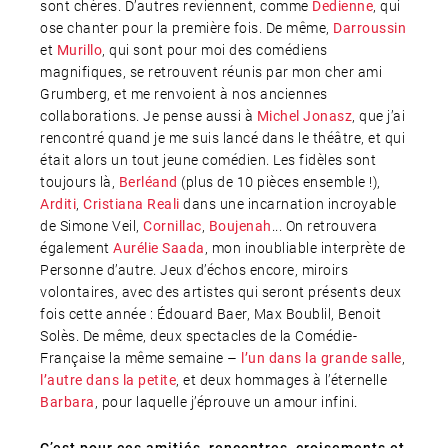
sont chères. D’autres reviennent, comme
, qui
Dedienne
ose chanter pour la première fois. De même,
Darroussin
et
, qui sont pour moi des comédiens
Murillo
magnifiques, se retrouvent réunis par mon cher ami
Grumberg, et me renvoient à nos anciennes
collaborations. Je pense aussi à
, que j’ai
Michel Jonasz
rencontré quand je me suis lancé dans le théâtre, et qui
était alors un tout jeune comédien. Les fidèles sont
toujours là,
(plus de 10 pièces ensemble !),
Berléand
,
dans une incarnation incroyable
Arditi
Cristiana Reali
de Simone Veil,
,
... On retrouvera
Cornillac
Boujenah
également
, mon inoubliable interprète de
Aurélie Saada
Personne d’autre. Jeux d’échos encore, miroirs
volontaires, avec des artistes qui seront présents deux
fois cette année : Édouard Baer, Max Boublil, Benoit
Solès. De même, deux spectacles de la Comédie-
Française la même semaine –
,
l’un dans la grande salle
, et deux hommages à l’éternelle
l’autre dans la petite
, pour laquelle j’éprouve un amour infini.
Barbara