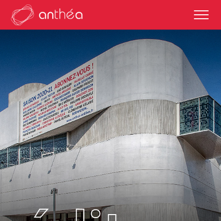
saison 2026-27
éditos
saisons passées
autour des représentations
scolaires et enseignements
partenaires culturels