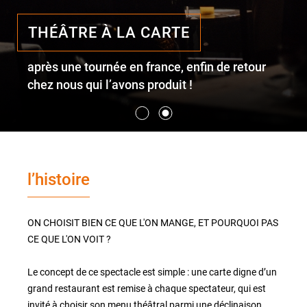
THÉÂTRE À LA CARTE
le lieu
après une tournée en france, enfin de retour
l'équipe
chez nous qui l’avons produit !
partenaires et mécènes
les abonnements
l’histoire
tarifs, accès & horaires
bars & restaurants
ON CHOISIT BIEN CE QUE L'ON MANGE, ET POURQUOI PAS
CE QUE L'ON VOIT ?
Le concept de ce spectacle est simple : une carte digne d’un
grand restaurant est remise à chaque spectateur, qui est
invité à choisir son menu théâtral parmi une déclinaison