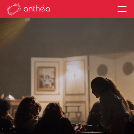
saison 2026-27
éditos
saisons passées
autour des représentations
scolaires et enseignements
partenaires culturels