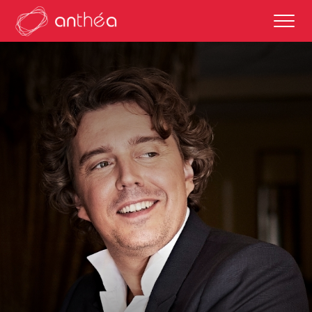
saison 2026-27
éditos
saisons passées
autour des représentations
scolaires et enseignements
partenaires culturels