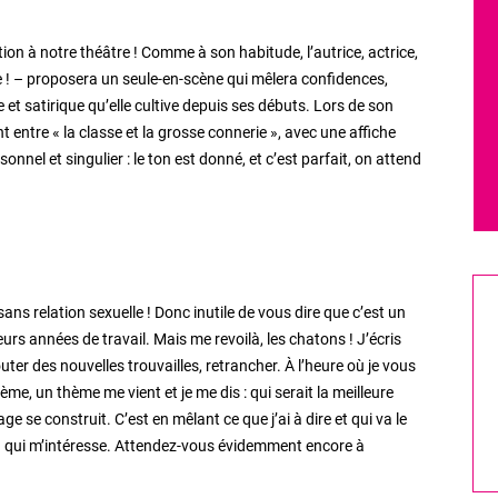
ation à notre théâtre ! Comme à son habitude, l’autrice, actrice,
e ! – proposera un seule-en-scène qui mêlera confidences,
et satirique qu’elle cultive depuis ses débuts. Lors de son
t entre « la classe et la grosse connerie », avec une affiche
nnel et singulier : le ton est donné, et c’est parfait, on attend
s relation sexuelle ! Donc inutile de vous dire que c’est un
ieurs années de travail. Mais me revoilà, les chatons ! J’écris
ter des nouvelles trouvailles, retrancher. À l’heure où je vous
e, un thème me vient et je me dis : qui serait la meilleure
 se construit. C’est en mêlant ce que j’ai à dire et qui va le
ça qui m’intéresse. Attendez-vous évidemment encore à