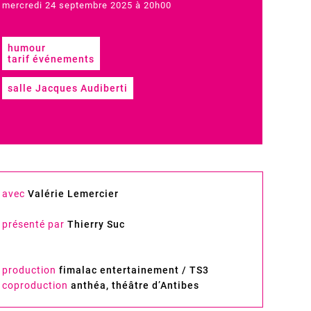
mercredi 24 septembre 2025 à 20h00
humour
tarif événements
salle Jacques Audiberti
avec
Valérie Lemercier
présenté par
Thierry Suc
production
fimalac entertainement / TS3
coproduction
anthéa, théâtre d’Antibes