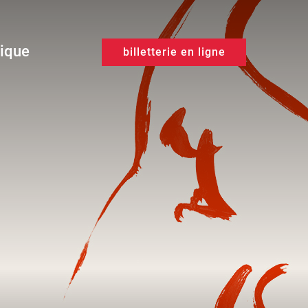
tique
billetterie en ligne