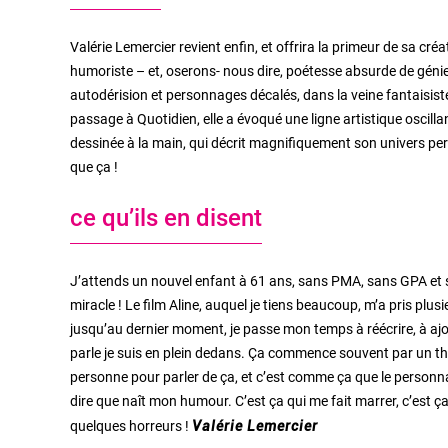
Valérie Lemercier revient enfin, et offrira la primeur de sa cré
humoriste – et, oserons- nous dire, poétesse absurde de géni
autodérision et personnages décalés, dans la veine fantaisiste 
passage à Quotidien, elle a évoqué une ligne artistique oscillan
dessinée à la main, qui décrit magnifiquement son univers perso
que ça !
ce qu’ils en disent
J’attends un nouvel enfant à 61 ans, sans PMA, sans GPA et san
miracle ! Le film Aline, auquel je tiens beaucoup, m’a pris plus
jusqu’au dernier moment, je passe mon temps à réécrire, à ajou
parle je suis en plein dedans. Ça commence souvent par un thèm
personne pour parler de ça, et c’est comme ça que le personnage
dire que naît mon humour. C’est ça qui me fait marrer, c’est 
quelques horreurs !
Valérie Lemercier