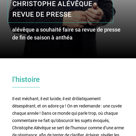
CHRISTOPHE ALÉVÊQUE -
REVUE DE PRESSE
le lieu
alévêque a souhaité faire sa revue de presse
l'équipe
de fin de saison à anthéa
partenaires et mécènes
les abonnements
l’histoire
tarifs, accès & horaires
bars & restaurants
Il est méchant, il est lucide, il est drôlatiquement
désespérant, et on adore ça ! On en redemande : une cuvée
chaque année ! Dans ce monde qui parle trop, où chaque
commentaire ne fait qu’obscurcir les sujets évoqués,
Christophe Alévêque se sert de l’humour comme d’une arme
de résistance, afin de tenter de clarifier, éclairer, révéler les