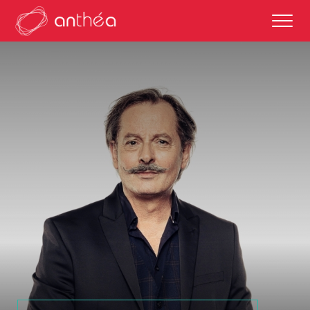
saison 2026-27
éditos
saisons passées
autour des représentations
scolaires et enseignements
partenaires culturels