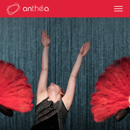
saison 2026-27
éditos
saisons passées
autour des représentations
scolaires et enseignements
partenaires culturels