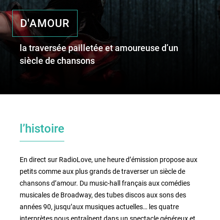
D'AMOUR
le lieu
la traversée pailletée et amoureuse d’un
l'équipe
siècle de chansons
partenaires et mécènes
les abonnements
l’histoire
tarifs, accès & horaires
bars & restaurants
En direct sur RadioLove, une heure d’émission propose aux
petits comme aux plus grands de traverser un siècle de
chansons d’amour. Du music-hall français aux comédies
musicales de Broadway, des tubes discos aux sons des
années 90, jusqu’aux musiques actuelles… les quatre
interprètes nous entraînent dans un spectacle généreux et