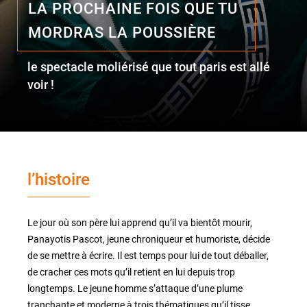
LA PROCHAINE FOIS QUE TU
MORDRAS LA POUSSIÈRE
le lieu
le spectacle moliérisé que tout paris est allé
l'équipe
voir !
partenaires et mécènes
les abonnements
l’histoire
tarifs, accès & horaires
bars & restaurants
Le jour où son père lui apprend qu’il va bientôt mourir,
Panayotis Pascot, jeune chroniqueur et humoriste, décide
de se mettre à écrire. Il est temps pour lui de tout déballer,
de cracher ces mots qu’il retient en lui depuis trop
longtemps. Le jeune homme s’attaque d’une plume
tranchante et moderne à trois thématiques qu’il tisse