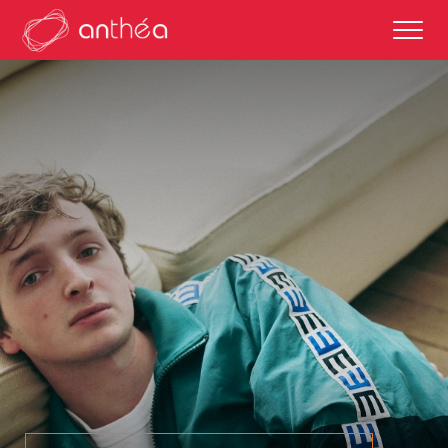
saison 2026-27
éditos
saisons passées
autour des représentations
scolaires et enseignements
partenaires culturels