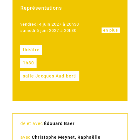
Représentations
vendredi 4 juin 2027 à 20h30
en plus
samedi 5 juin 2027 à 20h30
théâtre
1h30
salle Jacques Audiberti
de et avec
Édouard Baer
avec
Christophe Meynet, Raphaëlle