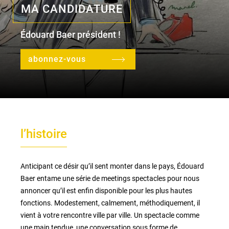
MA CANDIDATURE
Édouard Baer président !
le lieu
l'équipe
abonnez-vous
partenaires et mécènes
les abonnements
l’histoire
tarifs, accès & horaires
bars & restaurants
Anticipant ce désir qu’il sent monter dans le pays, Édouard
Baer entame une série de meetings spectacles pour nous
annoncer qu’il est enfin disponible pour les plus hautes
fonctions. Modestement, calmement, méthodiquement, il
vient à votre rencontre ville par ville. Un spectacle comme
une main tendue, une conversation sous forme de