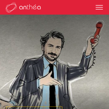
saison 2026-27
éditos
saisons passées
autour des représentations
scolaires et enseignements
partenaires culturels