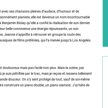
0 avec ses chansons pleines d’audace, d’humour et de
ssionnément pianiste, elle est devenue un nom incontournable
 Benjamin Biolay qu’elle a confié la réalisation de son dernier
s leur belle connivence une énergie réjouissante, un son
ne, Jeanne s’apprête à retrouver en groupe la route des
usiques de films préférées, qui l’a menée jusqu’à Los Angeles.
ut douloureux mais pas facile non plus. Mais la scène, par
 suis pétrifiée par le trac, mais je reçois et ressens tellement
grande douceur. On s’y sent protégé de tout, sauf de soi-même
ire construire un piano double, un piano siamois. J’ai hâte de