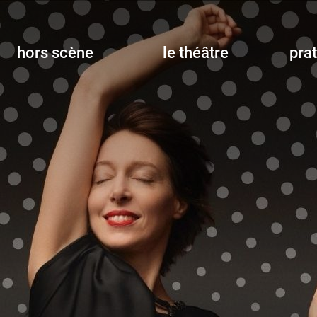
hors scène
le théâtre
pra