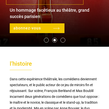
Un hommage facétieux au théâtre, grand
succès parisien
le lieu
l'équipe
abonnez-vous
partenaires et mécènes
les abonnements
l’histoire
tarifs, accès & horaires
bars & restaurants
Dans cette expérience théâtrale, les comédiens deviennent
spectateurs, et le public acteur de ce jeu de miroirs fin et
réjouissant. Sur scène, François Berléand et Max Boublil
incarnent deux générations de comédiens que tout oppose :
le maître et le novice, le classique et le stand-up, la tradition
et la modernité. Mis en scène par Anne Bouvier, le duo