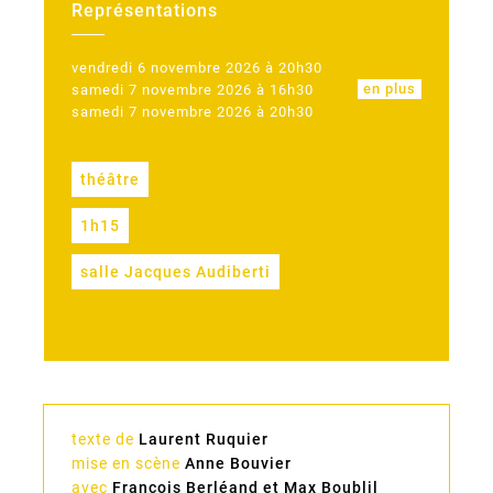
Représentations
vendredi 6 novembre 2026 à 20h30
en plus
samedi 7 novembre 2026 à 16h30
samedi 7 novembre 2026 à 20h30
théâtre
1h15
salle Jacques Audiberti
texte de
Laurent Ruquier
mise en scène
Anne Bouvier
avec
François Berléand et Max Boublil