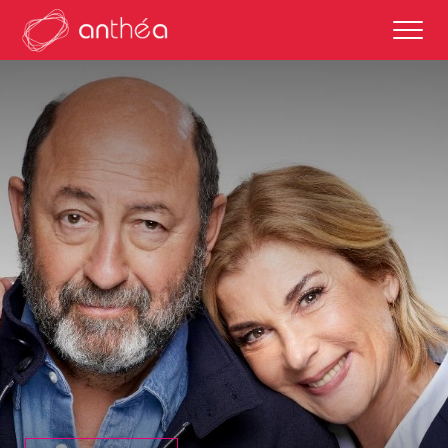
saison 2026-27
éditos
saisons passées
autour des représentations
scolaires et enseignements
partenaires culturels