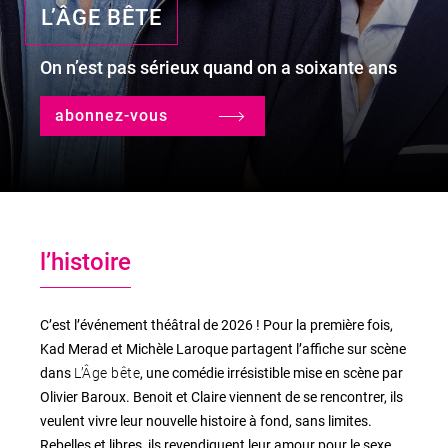
L’ÂGE BÊTE
On n’est pas sérieux quand on a soixante ans
le lieu
l'équipe
abonnez-vous
partenaires et mécènes
les abonnements
l’histoire
tarifs, accès & horaires
bars & restaurants
C’est l’événement théâtral de 2026 ! Pour la première fois,
Kad Merad et Michèle Laroque partagent l’affiche sur scène
L’Âge bête
dans
, une comédie irrésistible mise en scène par
Olivier Baroux. Benoit et Claire viennent de se rencontrer, ils
veulent vivre leur nouvelle histoire à fond, sans limites.
Rebelles et libres, ils revendiquent leur amour pour le sexe,