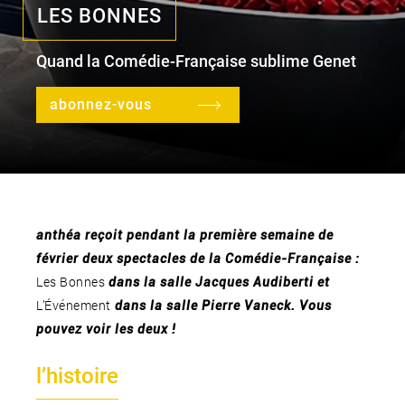
LES BONNES
Quand la Comédie-Française sublime Genet
le lieu
l'équipe
abonnez-vous
partenaires et mécènes
les abonnements
tarifs, accès & horaires
anthéa reçoit pendant la première semaine de
bars & restaurants
février deux spectacles de la Comédie-Française :
Les Bonnes
dans la salle Jacques Audiberti et
L’Événement
dans la salle Pierre Vaneck. Vous
pouvez voir les deux !
l’histoire