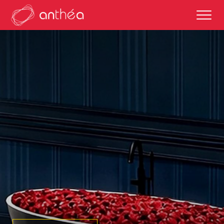
saison 2026-27
éditos
saisons passées
autour des représentations
scolaires et enseignements
partenaires culturels