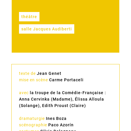
théâtre
salle Jacques Audiberti
texte de
Jean Genet
mise en scène
Carme Portaceli
avec
la troupe de la Comédie-Française :
Anna Cervinka (Madame), Élissa Alloula
(Solange), Edith Proust (Claire)
dramaturgie
Ines Boza
scénographie
Paco Azorín