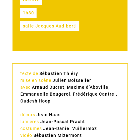
1h30
salle Jacques Audiberti
texte de
Sébastien Thiéry
mise en scène
Julien Boisselier
avec
Arnaud Ducret, Maxime d’Aboville,
Emmanuelle Bougerol, Frédérique Cantrel,
Oudesh Hoop
décors
Jean Haas
lumières
Jean-Pascal Pracht
costumes
Jean-Daniel Vuillermoz
vidéo
Sébastien Mizermont