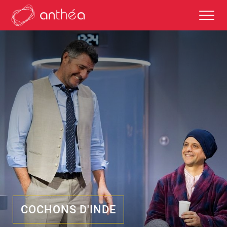
saison 2026-27
éditos
saisons passées
autour des représentations
COCHONS D'INDE
scolaires et enseignements
partenaires culturels