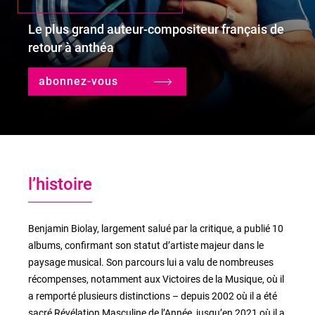
Le plus grand auteur-compositeur français de
retour à anthéa
le lieu
l'équipe
abonnez-vous
partenaires et mécènes
les abonnements
l’histoire
tarifs, accès & horaires
bars & restaurants
Benjamin Biolay, largement salué par la critique, a publié 10
albums, confirmant son statut d’artiste majeur dans le
paysage musical. Son parcours lui a valu de nombreuses
récompenses, notamment aux Victoires de la Musique, où il
a remporté plusieurs distinctions – depuis 2002 où il a été
sacré Révélation Masculine de l’Année, jusqu’en 2021 où il a