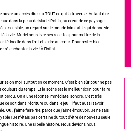
e ouvre un accès direct à TOUT ce qui la traverse. Autant dire
nvenue dans la peau de Muriel Robin, au cœur de ce paysage
oésie sensible, un regard sur le monde inimitable qui donne vie
à la vie. Muriel nous livre ses recettes pour mettre de la
 l’étincelle dans l’œil et le rire au cœur. Pour rester bien
 ré-enchanter la vie ! À l’infini …
ur selon moi, surtout en ce moment. C’est bien sûr pour ne pas
es couleurs du temps. Et la scène est le meilleur écrin pour faire
c’est perdu. On a une réponse immédiate, sonore. C’est très
que ce soit dans l’écriture ou dans le jeu. Il faut aussi savoir
 Oui, j’aime faire rire, parce que j’aime émouvoir. Je ne sais
royable ! Je n’étais pas certaine du tout d’être de nouveau seule
 longue histoire. Une si belle histoire. Nous devions nous