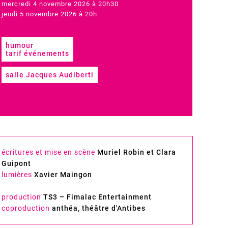
mercredi 4 novembre 2026 à 20h30
jeudi 5 novembre 2026 à 20h
humour
tarif événements
salle Jacques Audiberti
écritures et mise en scène
Muriel Robin et Clara
Guipont
lumières
Xavier Maingon
production
TS3 – Fimalac Entertainment
coproduction
anthéa, théâtre d'Antibes