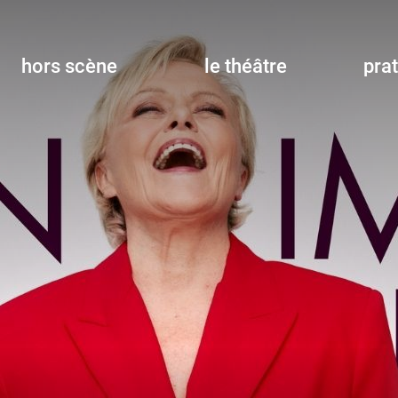
hors scène
le théâtre
pra