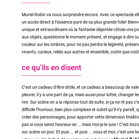
Muriel Robin va nous surprendre encore. Avec ce spectacle ell
un accès direct à l’essence pure de sa plus grande folie! Bie
unique et extraordinaire où la fantaisie déjantée côtoie une p
aux objets, questionne le moment présent, et engage à dire oui 
couleur sur les ombres, pour ne pas perdre la légèreté, préserver
vivants, curieux, reliés aux autres et ensemble, coûte que coûte :
ce qu’ils en disent
C’est un cadeau d’être drôle, et ce cadeau a beaucoup de vale
pleurer, il y a une part de ça, mais aussi pour lutter, changer l
rire. Sur scène on a la réponse tout de suite, si ça ne rit pas 
difficile l’humour, bien plus complexe et subtil qu’il n’y paraît, 
créer des personnages, pour apporter cette dimension théâtrale.
pas si vous serez heureux-se ... mais moi je le suis ! C’est inc
sur scène un jour. Et puis ... et puis ... vous et moi, c’est une