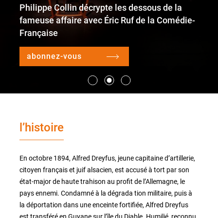
Philippe Collin décrypte les dessous de la
fameuse affaire avec Éric Ruf de la Comédie-
Française
le lieu
l'équipe
abonnez-vous
partenaires et mécènes
les abonnements
l’histoire
tarifs, accès & horaires
bars & restaurants
En octobre 1894, Alfred Dreyfus, jeune capitaine d’artillerie,
citoyen français et juif alsacien, est accusé à tort par son
état-major de haute trahison au profit de l’Allemagne, le
pays ennemi. Condamné à la dégrada tion militaire, puis à
la déportation dans une enceinte fortifiée, Alfred Dreyfus
est transféré en Guyane sur l’île du Diable. Humilié, reconnu