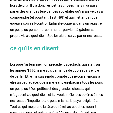
hors de prix. Il y a donc les petites choses mais il va aussi
parler des grandes ten- dances sociétales qu’il n’arrive pas à
comprendre (et pourtant il est HPI) et qui mettent à rude
épreuve son self-control. Enfin il évoquera, dans un registre
un peu plus personnel comment il parvient à gâcher sa
propre vie au quotidien. Spoiler alert : ça va parler névroses.
ce qu’ils en disent
Lorsque j’ai terminé mon précédent spectacle, qui était sur
les années 1990, je me suis demandé de quoi j’avais envie
de parler. Et je me suis rendu compte que je commençais à
être un peu agacé, que je me jeanpierrebacrise tous les jours
un peu plus ! Des petites et des grandes choses, qui
m’agacent au quotidien, et j’ai voulu mêler ces colères à mes
névroses : l’impatience, le pessimisme, la psychorigidité…
Tout ce qui me prend la tête du réveil au coucher, nourrit
mes angoisses et qui me coûte 90 euros de thérapie par