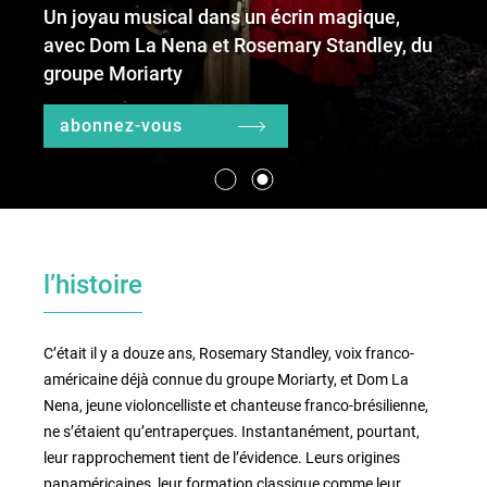
Un joyau musical dans un écrin magique,
avec Dom La Nena et Rosemary Standley, du
groupe Moriarty
le lieu
l'équipe
abonnez-vous
partenaires et mécènes
les abonnements
l’histoire
tarifs, accès & horaires
bars & restaurants
C’était il y a douze ans, Rosemary Standley, voix franco-
américaine déjà connue du groupe Moriarty, et Dom La
Nena, jeune violoncelliste et chanteuse franco-brésilienne,
ne s’étaient qu’entraperçues. Instantanément, pourtant,
leur rapprochement tient de l’évidence. Leurs origines
panaméricaines, leur formation classique comme leur