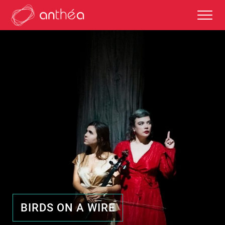
saison 2026-27
éditos
saisons passées
autour des représentations
BIRDS ON A WIRE
scolaires et enseignements
partenaires culturels