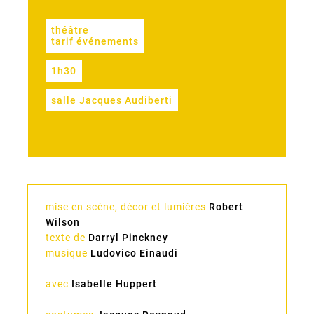
théâtre
tarif événements
1h30
salle Jacques Audiberti
mise en scène, décor et lumières
Robert
Wilson
texte de
Darryl Pinckney
musique
Ludovico Einaudi
avec
Isabelle Huppert