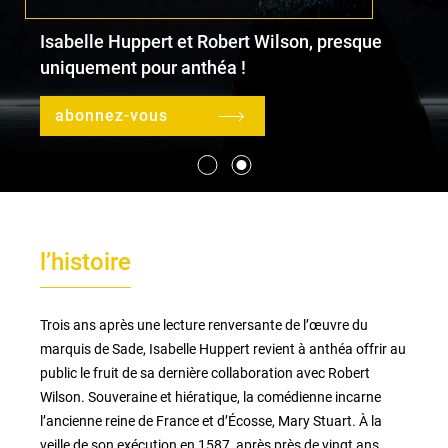
Isabelle Huppert et Robert Wilson, presque
uniquement pour anthéa !
le lieu
l'équipe
abonnez-vous
partenaires et mécènes
les abonnements
l’histoire
tarifs, accès & horaires
bars & restaurants
Trois ans après une lecture renversante de l’œuvre du
marquis de Sade, Isabelle Huppert revient à anthéa offrir au
public le fruit de sa dernière collaboration avec Robert
Wilson. Souveraine et hiératique, la comédienne incarne
l’ancienne reine de France et d’Écosse, Mary Stuart. À la
veille de son exécution en 1587, après près de vingt ans