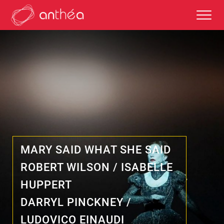
saison 2026-27
éditos
saisons passées
MARY SAID WHAT SHE SAID
ROBERT WILSON / ISABELLE
HUPPERT
autour des représentations
DARRYL PINCKNEY /
scolaires et enseignements
LUDOVICO EINAUDI
partenaires culturels