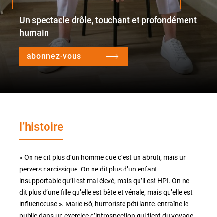
Un spectacle drôle, touchant et profondément
humain
le lieu
l'équipe
abonnez-vous
partenaires et mécènes
les abonnements
l’histoire
tarifs, accès & horaires
bars & restaurants
« On ne dit plus d’un homme que c’est un abruti, mais un
pervers narcissique. On ne dit plus d’un enfant
insupportable qu’il est mal élevé, mais qu’il est HPI. On ne
dit plus d’une fille qu’elle est bête et vénale, mais qu’elle est
influenceuse ». Marie Bô, humoriste pétillante, entraîne le
public dans un exercice d’introspection qui tient du voyage