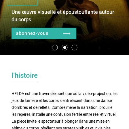
Une œuvre visuelle et époustouflante autour
du corps
le lieu
l'équipe
abonnez-vous
partenaires et mécènes
les abonnements
l’histoire
tarifs, accès & horaires
bars & restaurants
HELDA est une traversée poétique où la vidéo-projection, les
jeux de lumière et les corps s’entrelacent dans une danse
d’ombres et de reflets. L’ombre mène la narration, brouille
les repères, installe une confusion fertile entre réel et virtuel.
La pièce invite le spectateur à plonger dans une mise en
abîme du corps, révélant ses strates visibles et invisibles,