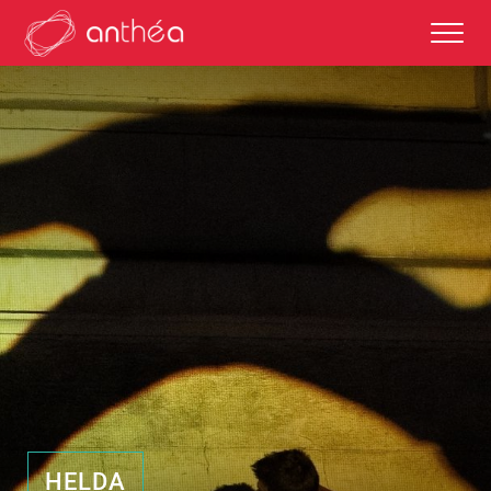
saison 2026-27
éditos
saisons passées
autour des représentations
scolaires et enseignements
HELDA
partenaires culturels