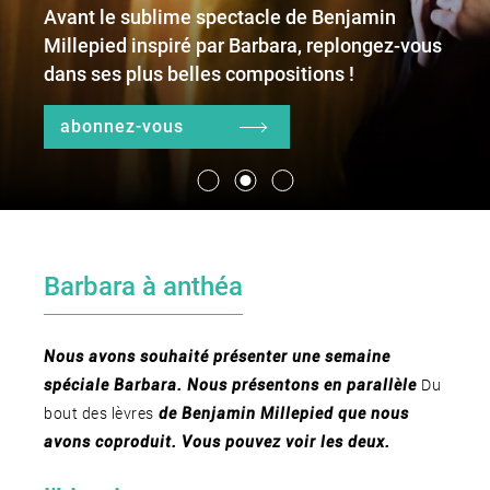
Avant le sublime spectacle de Benjamin
Millepied inspiré par Barbara, replongez-vous
dans ses plus belles compositions !
le lieu
l'équipe
abonnez-vous
partenaires et mécènes
les abonnements
Barbara à anthéa
tarifs, accès & horaires
bars & restaurants
Nous avons souhaité présenter une semaine
Du
spéciale Barbara. Nous présentons en parallèle
bout des lèvres
de Benjamin Millepied que nous
avons coproduit. Vous pouvez voir les deux.