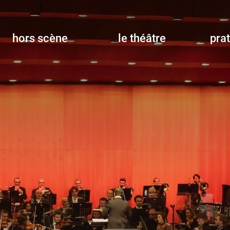
hors scène
le théâtre
pra