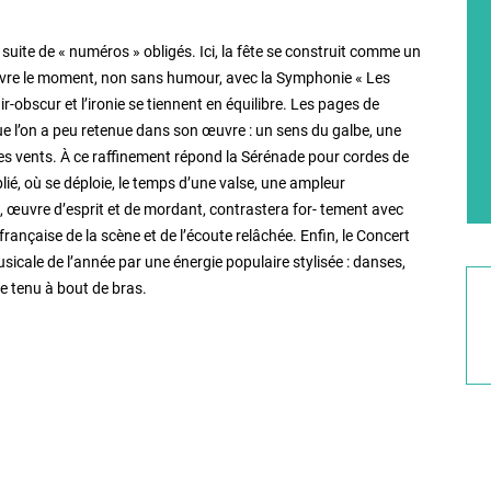
suite de « numéros » obligés. Ici, la fête se construit comme un
ouvre le moment, non sans humour, avec la Symphonie « Les
-obscur et l’ironie se tiennent en équilibre. Les pages de
e l’on a peu retenue dans son œuvre : un sens du galbe, une
r les vents. À ce raffinement répond la Sérénade pour cordes de
é, où se déploie, le temps d’une valse, une ampleur
 œuvre d’esprit et de mordant, contrastera for- tement avec
française de la scène et de l’écoute relâchée. Enfin, le Concert
icale de l’année par une énergie populaire stylisée : danses,
e tenu à bout de bras.