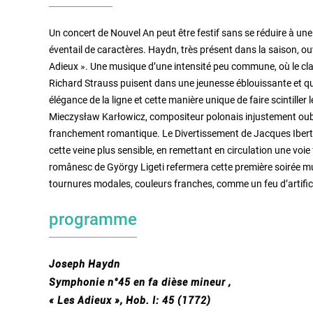
Un concert de Nouvel An peut être festif sans se réduire à une 
éventail de caractères. Haydn, très présent dans la saison, 
Adieux ». Une musique d’une intensité peu commune, où le clair
Richard Strauss puisent dans une jeunesse éblouissante et qu
élégance de la ligne et cette manière unique de faire scintille
Mieczysław Karłowicz, compositeur polonais injustement oubli
franchement romantique. Le Divertissement de Jacques Ibert,
cette veine plus sensible, en remettant en circulation une voie 
românesc de György Ligeti refermera cette première soirée mus
tournures modales, couleurs franches, comme un feu d’artific
programme
Joseph Haydn
Symphonie n°45 en fa dièse mineur ,
« Les Adieux », Hob. I: 45 (1772)