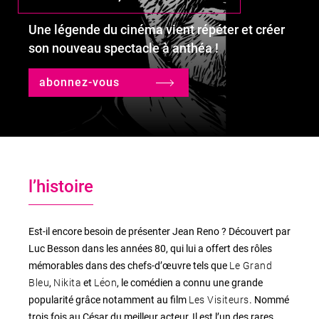
Une légende du cinéma vient répéter et créer
son nouveau spectacle à anthéa !
le lieu
l'équipe
abonnez-vous
partenaires et mécènes
les abonnements
l’histoire
tarifs, accès & horaires
bars & restaurants
Est-il encore besoin de présenter Jean Reno ? Découvert par
Luc Besson dans les années 80, qui lui a offert des rôles
Le Grand
mémorables dans des chefs-d’œuvre tels que
Bleu
Nikita
Léon
,
et
, le comédien a connu une grande
Les Visiteurs
popularité grâce notamment au film
. Nommé
trois fois au César du meilleur acteur, Il est l’un des rares