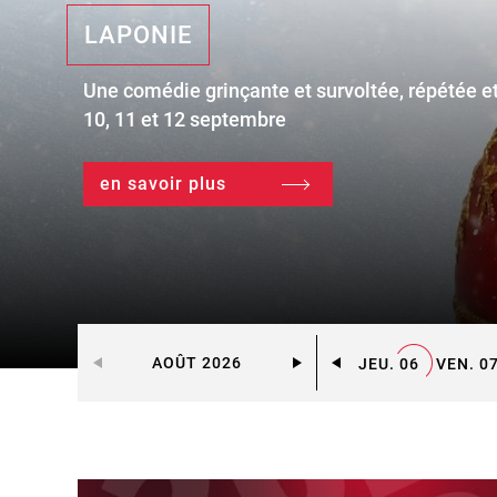
LAPONIE
Une comédie grinçante et survoltée, répétée et
10, 11 et 12 septembre
en savoir plus
AOÛT 2026
. 01
DIM. 02
LUN. 03
MAR. 04
MER. 05
JEU. 06
VEN. 0