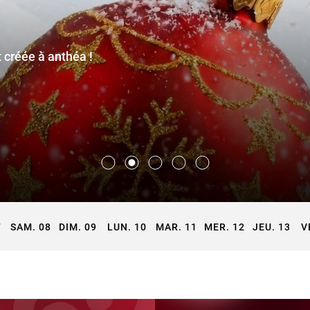
 créée à anthéa !
7
SAM. 08
DIM. 09
LUN. 10
MAR. 11
MER. 12
JEU. 13
V