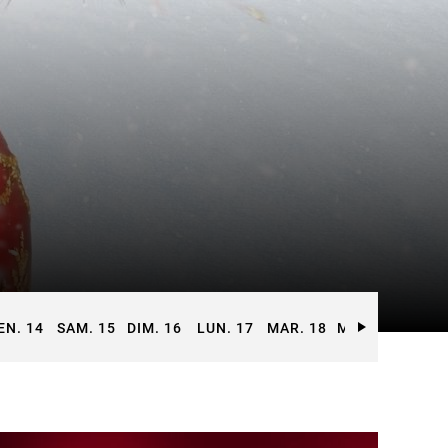
EN. 14
SAM. 15
DIM. 16
LUN. 17
MAR. 18
MER. 19
JEU. 