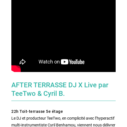
AFTER TERRASSE DJ X Live par
TeeTwo & Cyril B.
22h Toit-terrasse 5e étage
Le DJ et producteur TeeTwo, en complicité avec l’hyperactif
multi-instrumentiste Cyril Benhamou, viennent nous délivrer