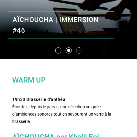
AÏCHOUCHA | IMMERSION
le lieu
#46
l'équipe
partenaires et mécènes
les abonnements
WARM UP
tarifs, accès & horaires
bars & restaurants
19h30 Brasserie d'anthéa
Écoutez, depuis le parvis, une sélection soignée
d’ambiances sonores tout en savourant un verre à la
brasserie.