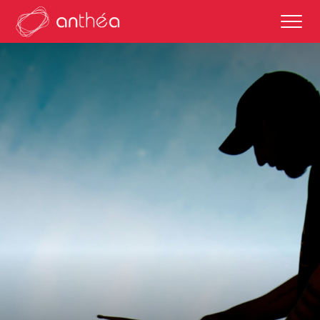
saison 2026-27
éditos
saisons passées
autour des représentations
scolaires et enseignements
partenaires culturels