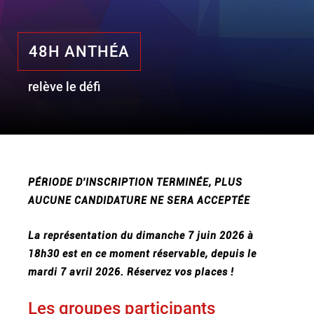
48H ANTHÉA
le lieu
l'équipe
relève le défi
partenaires et mécènes
les abonnements
tarifs, accès & horaires
PÉRIODE D'INSCRIPTION TERMINÉE, PLUS
bars & restaurants
AUCUNE CANDIDATURE NE SERA ACCEPTÉE
La représentation du dimanche 7 juin 2026 à
18h30 est en ce moment réservable, depuis le
mardi 7 avril 2026. Réservez vos places !
Les groupes participants