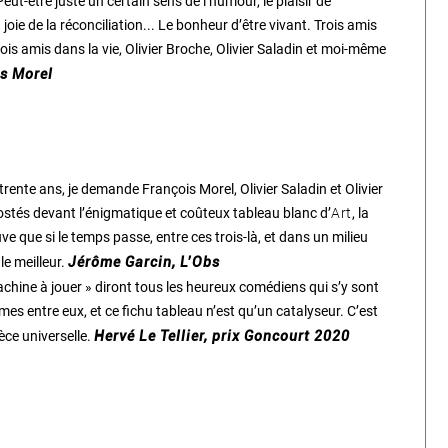
ut-être juste un certain sens de l’humour, le plaisir de
joie de la réconciliation... Le bonheur d’être vivant. Trois amis
is amis dans la vie, Olivier Broche, Olivier Saladin et moi-même
s Morel
 trente ans, je demande François Morel, Olivier Saladin et Olivier
Art
postés devant l’énigmatique et coûteux tableau blanc d’
, la
e que si le temps passe, entre ces trois-là, et dans un milieu
le meilleur.
Jérôme Garcin, L’Obs
hine à jouer » diront tous les heureux comédiens qui s’y sont
mmes entre eux, et ce fichu tableau n’est qu’un catalyseur. C’est
ièce universelle.
Hervé Le Tellier, prix Goncourt 2020