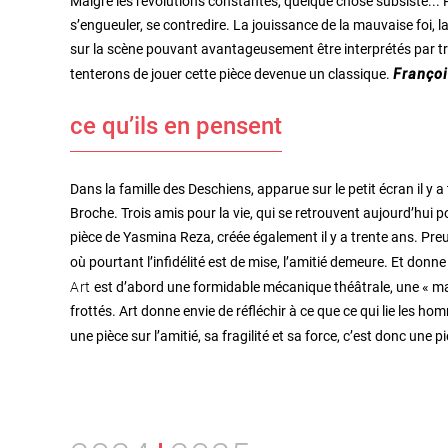
Malgré les révolutions constantes, quelque chose subsiste... Pe
s’engueuler, se contredire. La jouissance de la mauvaise foi, la 
sur la scène pouvant avantageusement être interprétés par tro
tenterons de jouer cette pièce devenue un classique.
Françoi
ce qu’ils en pensent
Dans la famille des Deschiens, apparue sur le petit écran il y a
Broche. Trois amis pour la vie, qui se retrouvent aujourd’hui 
pièce de Yasmina Reza, créée également il y a trente ans. Preuv
où pourtant l’infidélité est de mise, l’amitié demeure. Et donne 
Art
est d’abord une formidable mécanique théâtrale, une « mac
frottés. Art donne envie de réfléchir à ce que ce qui lie les ho
une pièce sur l’amitié, sa fragilité et sa force, c’est donc une p