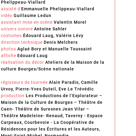
Phelippeau-Viallard
assisté d'
Emmanuelle Phelippeau-Viallard
vidéo
Guillaume Ledun
assistant mise en scène
Valentin Morel
univers sonore
Antoine Sahler
costumes
Édouard Laug, Valérie Lévy
direction technique
Denis Melchers
photos
Aglaé Bory et Manuelle Toussaint
affiche
Edouard Laug
réalisation du décor
Ateliers de la Maison de la
culture Bourges/Scène nationale
régisseurs de tournée
Alain Paradis, Camille
Urvoy, Pierre-Yves Duteil, Eve Le Trévédic
production
Les Productions de l’Explorateur –
Maison de la Culture de Bourges – Théâtre de
Caen- Théâtre de Suresnes Jean Vilar –
Théâtre Madeleine- Renaud, Taverny - Espace
Carpeaux, Courbevoie - La Coopérative de
Résidences pour les Écritures et les Auteurs,
Mont-Saint-Michel, Normandie