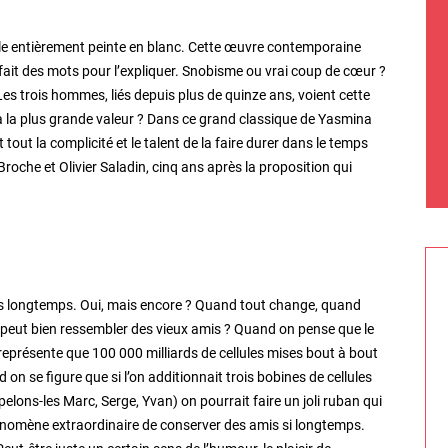
toile entièrement peinte en blanc. Cette œuvre contemporaine
ait des mots pour l’expliquer. Snobisme ou vrai coup de cœur ?
Les trois hommes, liés depuis plus de quinze ans, voient cette
i a la plus grande valeur ? Dans ce grand classique de Yasmina
 tout la complicité et le talent de la faire durer dans le temps
Broche et Olivier Saladin, cinq ans après la proposition qui
is longtemps. Oui, mais encore ? Quand tout change, quand
 peut bien ressembler des vieux amis ? Quand on pense que le
eprésente que 100 000 milliards de cellules mises bout à bout
 on se figure que si l’on additionnait trois bobines de cellules
pelons-les Marc, Serge, Yvan) on pourrait faire un joli ruban qui
 phénomène extraordinaire de conserver des amis si longtemps.