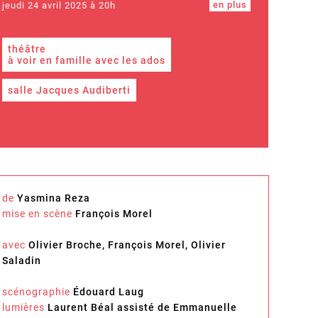
en plus
jeudi 24 avril 2025 à 20h
théâtre
à voir en famille avec les ados
salle Jacques Audiberti
de
Yasmina Reza
mise en scène
François Morel
avec
Olivier Broche, François Morel, Olivier
Saladin
scénographie
Édouard Laug
lumières
Laurent Béal assisté de Emmanuelle