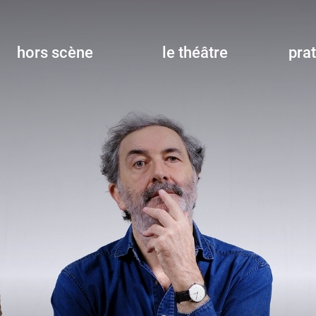
hors scène
le théâtre
pra