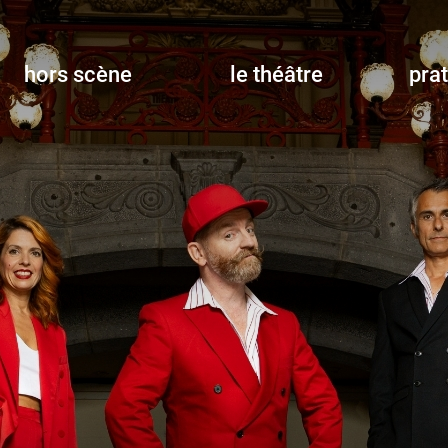
hors scène
le théâtre
pra