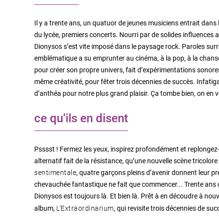
Il y a trente ans, un quatuor de jeunes musiciens entrait dans
du lycée, premiers concerts. Nourri par de solides influences
Dionysos s’est vite imposé dans le paysage rock. Paroles surré
emblématique a su emprunter au cinéma, à la pop, à la chanson,
pour créer son propre univers, fait d’expérimentations sonores 
même créativité, pour fêter trois décennies de succès. Infatigab
d’anthéa pour notre plus grand plaisir. Ça tombe bien, on en v
ce qu’ils en disent
Psssst ! Fermez les yeux, inspirez profondément et replongez-
alternatif fait de la résistance, qu’une nouvelle scène tricol
sentimentale
, quatre garçons pleins d’avenir donnent leur pr
chevauchée fantastique ne fait que commencer... Trente ans o
Dionysos est toujours là. Et bien là. Prêt à en découdre à nou
L’Extraordinarium
album,
, qui revisite trois décennies de s