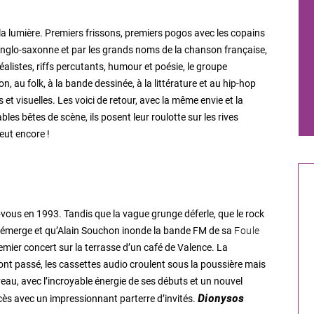
 la lumière. Premiers frissons, premiers pogos avec les copains
 anglo-saxonne et par les grands noms de la chanson française,
alistes, riffs percutants, humour et poésie, le groupe
 au folk, à la bande dessinée, à la littérature et au hip-hop
et visuelles. Les voici de retour, avec la même envie et la
les bêtes de scène, ils posent leur roulotte sur les rives
eut encore !
vous en 1993. Tandis que la vague grunge déferle, que le rock
Foule
ore émerge et qu’Alain Souchon inonde la bande FM de sa
emier concert sur la terrasse d’un café de Valence. La
nt passé, les cassettes audio croulent sous la poussière mais
veau, avec l’incroyable énergie de ses débuts et un nouvel
uccès avec un impressionnant parterre d’invités.
Dionysos