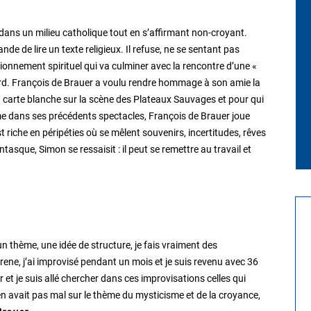
dans un milieu catholique tout en s’affirmant non-croyant.
e de lire un texte religieux. Il refuse, ne se sentant pas
tionnement spirituel qui va culminer avec la rencontre d’une «
asard. François de Brauer a voulu rendre hommage à son amie la
sa carte blanche sur la scène des Plateaux Sauvages et pour qui
 dans ses précédents spectacles, François de Brauer joue
t riche en péripéties où se mêlent souvenirs, incertitudes, rêves
ntasque, Simon se ressaisit : il peut se remettre au travail et
un thème, une idée de structure, je fais vraiment des
ne, j’ai improvisé pendant un mois et je suis revenu avec 36
et je suis allé chercher dans ces improvisations celles qui
en avait pas mal sur le thème du mysticisme et de la croyance,