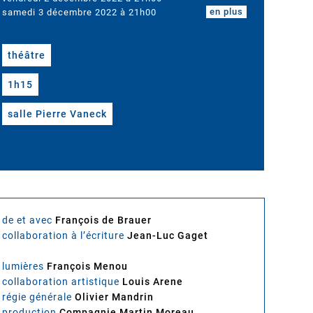
en plus
samedi 3 décembre 2022 à 21h00
théâtre
1h15
salle Pierre Vaneck
de et avec
François de Brauer
collaboration à l’écriture
Jean-Luc Gaget
lumières
François Menou
collaboration artistique
Louis Arene
régie générale
Olivier Mandrin
production
Compagnie Martin Moreau