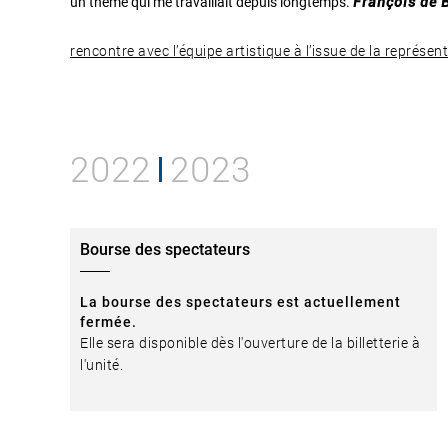
un thème qui me travaillait depuis longtemps.
François de 
rencontre avec l’équipe artistique à l’issue de la représ
2022
2023
Bourse des spectateurs
La bourse des spectateurs est actuellement
fermée.
Elle sera disponible dès l'ouverture de la billetterie à
l'unité.