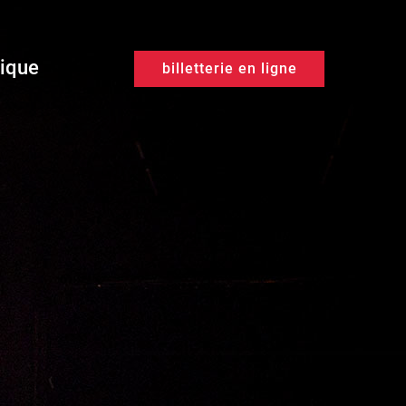
tique
billetterie en ligne