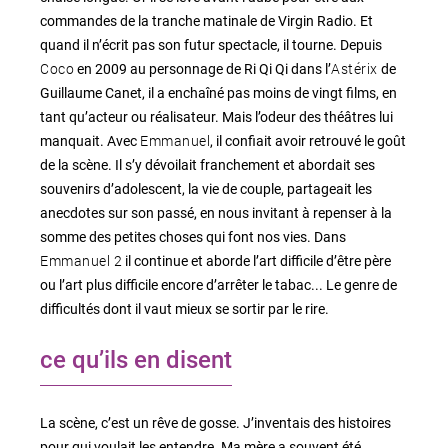
commandes de la tranche matinale de Virgin Radio. Et
quand il n’écrit pas son futur spectacle, il tourne. Depuis
Coco
Astérix
en 2009 au personnage de Ri Qi Qi dans l’
de
Guillaume Canet, il a enchaîné pas moins de vingt films, en
tant qu’acteur ou réalisateur. Mais l’odeur des théâtres lui
Emmanuel
manquait. Avec
, il confiait avoir retrouvé le goût
de la scène. Il s’y dévoilait franchement et abordait ses
souvenirs d’adolescent, la vie de couple, partageait les
anecdotes sur son passé, en nous invitant à repenser à la
somme des petites choses qui font nos vies. Dans
Emmanuel 2
il continue et aborde l’art difficile d’être père
ou l’art plus difficile encore d’arrêter le tabac... Le genre de
difficultés dont il vaut mieux se sortir par le rire.
ce qu’ils en disent
La scène, c’est un rêve de gosse. J’inventais des histoires
pour qui voulait les entendre. Ma mère a souvent été