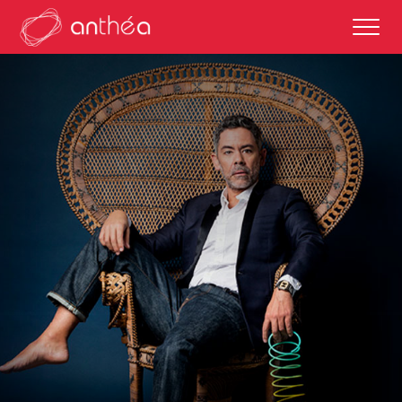
saison 2026-27
éditos
saisons passées
autour des représentations
scolaires et enseignements
partenaires culturels