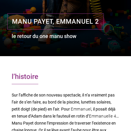
MANU PAYET, EMMANUEL 2
le lieu
l'équipe
le retour du one manu show
partenaires et mécènes
les abonnements
l’histoire
tarifs, accès & horaires
bars & restaurants
Sur l’affiche de son nouveau spectacle, il n’a vraiment pas
l’air de s’en faire, au bord de la piscine, lunettes solaires,
Emmanuel
petit doigt (de pied) en l’air. Pour
, il posait déjà
Emmanuelle 4
en tenue d’Adam dans le fauteuil en rotin d’
…
Manu Payet donne l’impression de traverser l’existence en
chaise longue. Or il se lève avant l’aube pour être aux