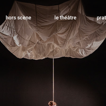
hors scène
le théâtre
pra