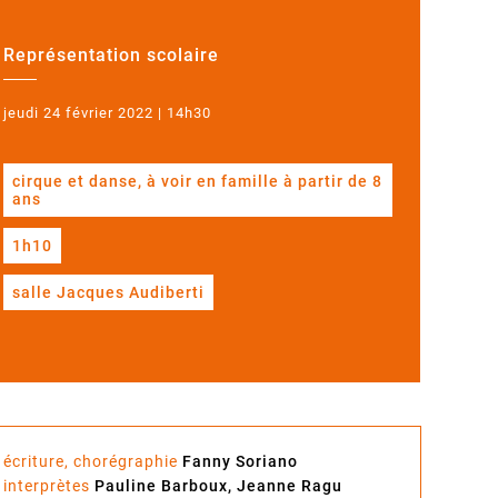
Représentation scolaire
jeudi 24 février 2022 | 14h30
cirque et danse, à voir en famille à partir de 8
ans
1h10
salle Jacques Audiberti
écriture, chorégraphie
Fanny Soriano
interprètes
Pauline Barboux, Jeanne Ragu