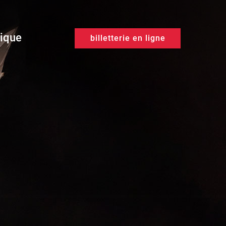
tique
billetterie en ligne