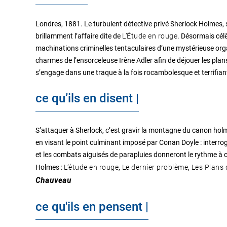
Londres, 1881. Le turbulent détective privé Sherlock Holmes,
L’Étude en rouge
brillamment l’affaire dite de
. Désormais célè
machinations criminelles tentaculaires d’une mystérieuse orga
charmes de l’ensorceleuse Irène Adler afin de déjouer les pla
s’engage dans une traque à la fois rocambolesque et terrifiant
ce qu’ils en disent |
S’attaquer à Sherlock, c’est gravir la montagne du canon ho
en visant le point culminant imposé par Conan Doyle : interr
et les combats aiguisés de parapluies donneront le rythme à c
L’étude en rouge
Le dernier problème
Les Plans 
Holmes :
,
,
Chauveau
ce qu'ils en pensent |