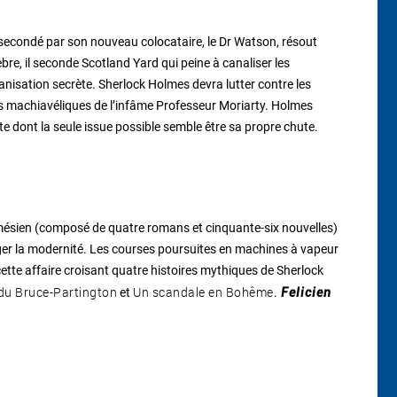
 secondé par son nouveau colocataire, le Dr Watson, résout
bre, il seconde Scotland Yard qui peine à canaliser les
nisation secrète. Sherlock Holmes devra lutter contre les
ns machiavéliques de l’infâme Professeur Moriarty. Holmes
e dont la seule issue possible semble être sa propre chute.
lmésien (composé de quatre romans et cinquante-six nouvelles)
oger la modernité. Les courses poursuites en machines à vapeur
ette affaire croisant quatre histoires mythiques de Sherlock
du Bruce-Partington
Un scandale en Bohême
et
.
Felicien