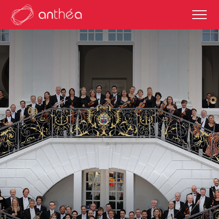
saison 2026-27
éditos
saisons passées
autour des représentations
scolaires et enseignements
partenaires culturels