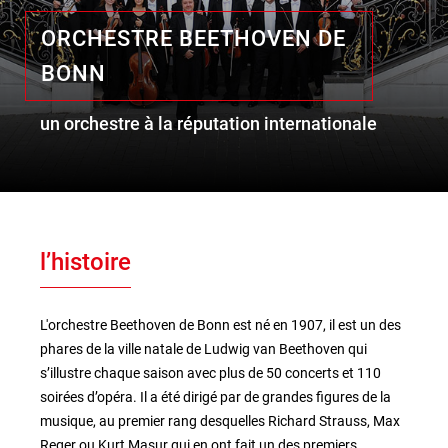
ORCHESTRE BEETHOVEN DE
BONN
le lieu
l'équipe
un orchestre à la réputation internationale
partenaires et mécènes
les abonnements
l’histoire
tarifs, accès & horaires
bars & restaurants
L'orchestre Beethoven de Bonn est né en 1907, il est un des
phares de la ville natale de Ludwig van Beethoven qui
s’illustre chaque saison avec plus de 50 concerts et 110
soirées d’opéra. Il a été dirigé par de grandes figures de la
musique, au premier rang desquelles Richard Strauss, Max
Reger ou Kurt Masur qui en ont fait un des premiers