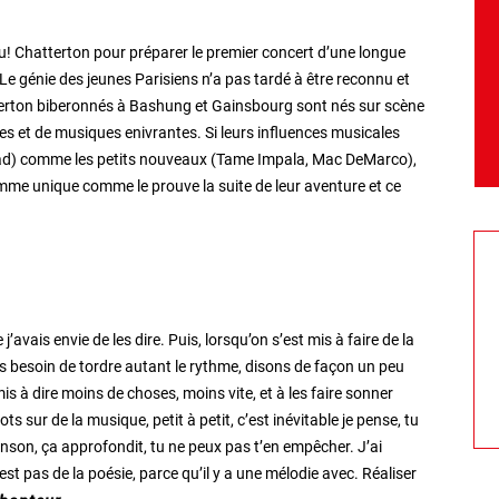
eu! Chatterton pour préparer le premier concert d’une longue
 Le génie des jeunes Parisiens n’a pas tardé à être reconnu et
terton biberonnés à Bashung et Gainsbourg sont nés sur scène
es et de musiques enivrantes. Si leurs influences musicales
ead) comme les petits nouveaux (Tame Impala, Mac DeMarco),
flamme unique comme le prouve la suite de leur aventure et ce
’avais envie de les dire. Puis, lorsqu’on s’est mis à faire de la
s besoin de tordre autant le rythme, disons de façon un peu
 mis à dire moins de choses, moins vite, et à les faire sonner
 sur de la musique, petit à petit, c’est inévitable je pense, tu
anson, ça approfondit, tu ne peux pas t’en empêcher. J’ai
st pas de la poésie, parce qu’il y a une mélodie avec. Réaliser