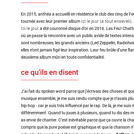
En 2015, anthéa a accueilli en résidence le club des cinq de F
Ici le jour (a tout enseveli)
tournée avec leur premier album
.
Ici le jour
a été couronné disque d’or en 2016. Les Feu! Chat
où se passe la rencontre avec un public avide de textes intens
sont nombreuses, les grands anciens (Led Zeppelin, Radioh
elles n’ont jamais figé leur inspiration. Leur feu brûle d’une 
deuxième album mûri en toute confidentialité.
ce qu’ils en disent
J’ai fait du spoken word parce que j’écrivais des choses et que j
musique ensemble, je me suis rendu compte que je n’avais plu
hip-hop - car je suis très influencé par le rap. De là, je me suis
différemment. Quand tu joues à plusieurs, quand tu dis des mots
as envie de chanter. C’est inévitable parce que ça ouvre la ch
compris que la pure poésie est graphique et que la chanson n’e