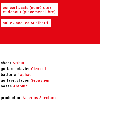
concert assis (numéroté)
et debout (placement libre)
salle Jacques Audiberti
chant
Arthur
guitare, clavier
Clément
batterie
Raphael
guitare, clavier
Sébastien
basse
Antoine
production
Astérios Spectacle