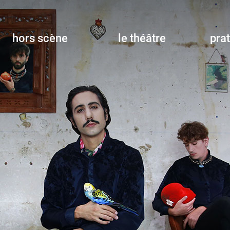
hors scène
le théâtre
pra