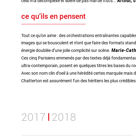
cela m’a décomplexé et libéré de pas mal de trucs...
Arthur, 
ce qu’ils en pensent
Tout ce qu’on aime : des orchestrations entraînantes capables
images qui se bousculent et n’ont que faire des formats stand
énergie doublée d’une jolie complicité sur scène.
Marie-Cath
Ces cinq Parisiens emmenés par des textes déjà fondamentaux 
ultra-contemporain, posent en quelques titres les bases du ro
Avec son nom clin d’oeil à une hérédité certes marquée mais d
Chatterton est assurément l’un des héritiers les plus crédibl
2017
2018