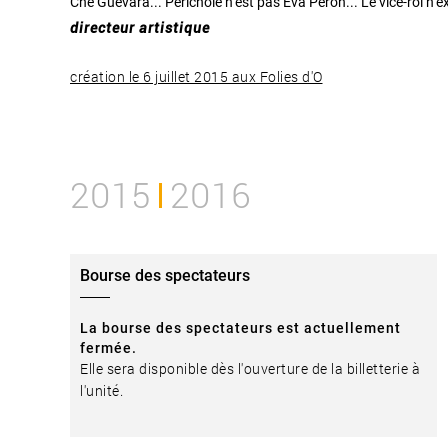
Che Guevara... Périchole n’est pas Eva Perón... Le vice-roi n’e
directeur artistique
création le 6 juillet 2015 aux Folies d'O
2015
2016
Bourse des spectateurs
La bourse des spectateurs est actuellement
fermée.
Elle sera disponible dès l'ouverture de la billetterie à
l'unité.