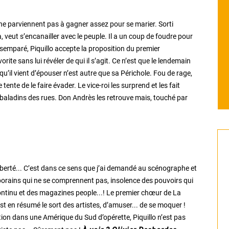
, ne parviennent pas à gagner assez pour se marier. Sorti
, veut s’encanailler avec le peuple. Il a un coup de foudre pour
Désemparé, Piquillo accepte la proposition du premier
rite sans lui révéler de qui il s’agit. Ce n’est que le lendemain
u’il vient d’épouser n’est autre que sa Périchole. Fou de rage,
tente de le faire évader. Le vice-roi les surprend et les fait
e baladins des rues. Don Andrès les retrouve mais, touché par
e liberté... C’est dans ce sens que j’ai demandé au scénographe et
orains qui ne se comprennent pas, insolence des pouvoirs qui
 continu et des magazines people...! Le premier chœur de La
st en résumé le sort des artistes, d’amuser... de se moquer !
on dans une Amérique du Sud d’opérette, Piquillo n’est pas