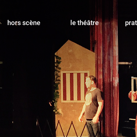
hors scène
le théâtre
pra