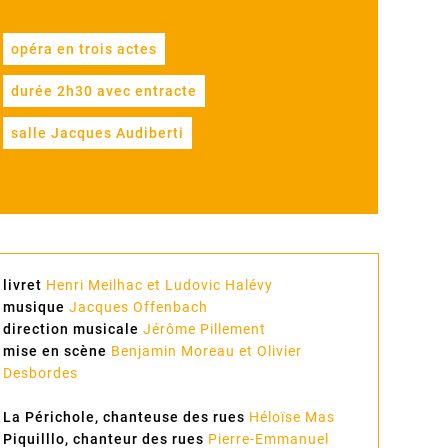
opéra en trois actes
durée 2h30 avec entracte
salle Jacques Audiberti
livret
Henri Meilhac et Ludovic Halévy
musique
Jacques Offenbach
direction musicale
Jérôme Pillement
mise en scène
Benjamin Moreau et Olivier
Desbordes
La Périchole, chanteuse des rues
Héloïse Mas
Piquilllo, chanteur des rues
Pierre-Emmanuel