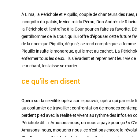
À Lima, la Périchole et Piquillo, couple de chanteurs des rues
incognito du palais, le vice-roi du Pérou, Don Andrès de Ribeira
la Périchole et l’entraîne à la Cour pour en faire sa favorite. 
gentilhomme de la Cour, qui lui offre d’épouser cette future favo
de la noce que Piquillo, dégrisé, se rend compte que la femme q
Piquillo insulte le monarque, qui le met au cachot. La Périchole 
enfermer tous les deux. Ils s’évadent et reprennent leur vie d
leur chant, les laisse se marier...
ce qu’ils en disent
Opéra sur la servilité, opéra sur le pouvoir, opéra qui parle d
au costumier de travailler : confrontation de mondes contemp
perdent pied avec la réalité et vivent au rythme des infos en
Périchole dit : « Amusons-nous, on nous a payé pour ça ! » C’e
Amusons- nous, moquons-nous, ce n’est pas encore la révoluti