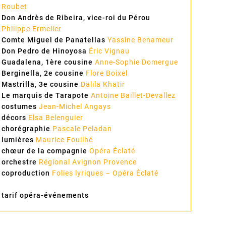
Roubet
Don Andrès de Ribeira, vice-roi du Pérou
Philippe Ermelier
Comte Miguel de Panatellas
Yassine Benameur
Don Pedro de Hinoyosa
Éric Vignau
Guadalena, 1ère cousine
Anne-Sophie Domergue
Berginella, 2e cousine
Flore Boixel
Mastrilla, 3e cousine
Dalila Khatir
Le marquis de Tarapote
Antoine Baillet-Devallez
costumes
Jean-Michel Angays
décors
Elsa Belenguier
chorégraphie
Pascale Peladan
lumières
Maurice Fouilhé
chœur de la compagnie
Opéra Éclaté
orchestre
Régional Avignon Provence
coproduction
Folies lyriques – Opéra Éclaté
tarif opéra-événements